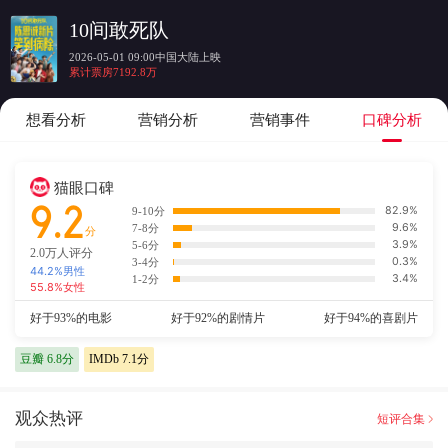
10间敢死队
2026-05-01 09:00中国大陆上映
累计票房7192.8万
想看分析
营销分析
营销事件
口碑分析
猫眼口碑
9.2
82.9%
9-10分
9.6%
7-8分
分
3.9%
5-6分
2.0万
人评分
0.3%
3-4分
44.2
%男性
3.4%
1-2分
55.8
%女性
好于93%的电影
好于92%的剧情片
好于94%的喜剧片
豆瓣
6.8
分
IMDb
7.1
分
观众热评
短评合集