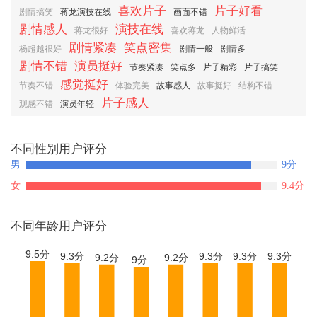
喜欢片子
片子好看
剧情搞笑
蒋龙演技在线
画面不错
剧情感人
演技在线
蒋龙很好
喜欢蒋龙
人物鲜活
剧情紧凑
笑点密集
杨超越很好
剧情一般
剧情多
剧情不错
演员挺好
节奏紧凑
笑点多
片子精彩
片子搞笑
感觉挺好
节奏不错
体验完美
故事感人
故事挺好
结构不错
片子感人
观感不错
演员年轻
不同性别用户评分
男
9
分
女
9.4
分
不同年龄用户评分
9.5分
9.3分
9.3分
9.3分
9.3分
9.2分
9.2分
9分