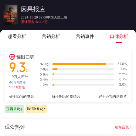
因果报应
2024-11-29 09:00中国大陆上映
累计票房7834.8万
想看分析
营销分析
营销事件
口碑分析
猫眼口碑
9.3
87.0%
9-10分
7.1%
7-8分
分
2.2%
5-6分
1.9万
人评分
0.7%
3-4分
46.9
%男性
3.0%
1-2分
53.1
%女性
好于95%的电影
好于94%的剧情片
好于97%的动作片
豆瓣
8.6
分
IMDb
8.4
分
观众热评
短评合集