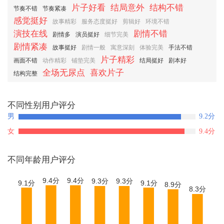
片子好看
结局意外
结构不错
节奏不错
节奏紧凑
感觉挺好
故事精彩
服务态度挺好
剪辑好
环境不错
演技在线
剧情不错
剧情多
演员挺好
细节完美
剧情紧凑
故事挺好
剧情一般
寓意深刻
体验完美
手法不错
片子精彩
画面不错
动作精彩
铺垫完美
结局挺好
剧本好
全场无尿点
喜欢片子
结构完整
不同性别用户评分
男
9.2
分
女
9.4
分
不同年龄用户评分
9.4分
9.4分
9.3分
9.3分
9.1分
9.1分
8.9分
8.3分