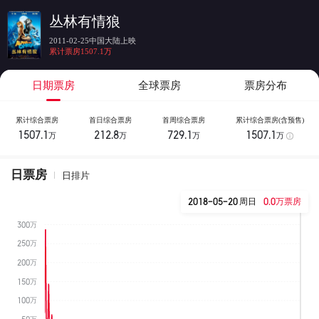
丛林有情狼
2011-02-25中国大陆上映
累计票房1507.1万
日期票房
全球票房
票房分布
累计综合票房
首日综合票房
首周综合票房
累计综合票房(含预售)
1507.1
212.8
729.1
1507.1
万
万
万
万
日票房
日排片
2018-05-20
周日
0.0万票房
300万
250万
200万
150万
100万