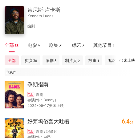
肯尼斯·卢卡斯
Kenneth Lucas
编剧
全部
电影
剧集
综艺
其他节目
33
9
21
2
1
全部
参演
编剧
制片人
故事
鸣谢
未上映
30
5
2
1
1
代表作
孕期指南
喜剧
电影
参演(饰：Benny）
2024-05-17美国上映
6.4
好莱坞俗套大吐槽
分
喜剧 / 纪录片
电影
参演(饰：自己）