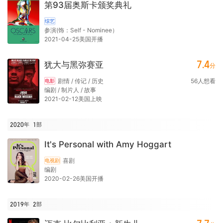
第93届奥斯卡颁奖典礼
综艺
参演(饰：Self - Nominee）
2021-04-25美国开播
7.4
犹大与黑弥赛亚
分
剧情 / 传记 / 历史
56
人想看
电影
编剧 / 制片人 / 故事
2021-02-12美国上映
2020年
1
部
It's Personal with Amy Hoggart
喜剧
电视剧
编剧
2020-02-26美国开播
2019年
2
部