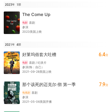
2023年
1
部
The Come Up
喜剧
电影
参演
2023美国上映
2021年
4
部
6.4
好莱坞俗套大吐槽
分
喜剧 / 纪录片
电影
参演(饰：自己）
2021-09-28美国上映
7.9
那个该死的迈克尔·彻 第一季
分
喜剧
电视剧
参演
2021-05-06美国开播