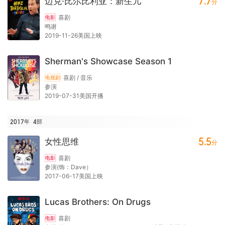
7.7
迈克·比尔比利亚：新生儿
分
喜剧
电影
鸣谢
2019-11-26美国上映
Sherman's Showcase Season 1
喜剧 / 音乐
电视剧
参演
2019-07-31美国开播
2017年
4
部
5.5
女性思维
分
喜剧
电影
参演(饰：Dave）
2017-06-17美国上映
Lucas Brothers: On Drugs
喜剧
电影