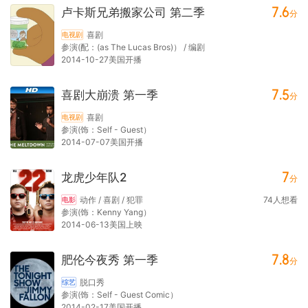
7.6
卢卡斯兄弟搬家公司 第二季
分
喜剧
电视剧
参演(配：(as The Lucas Bros)） / 编剧
2014-10-27美国开播
7.5
喜剧大崩溃 第一季
分
喜剧
电视剧
参演(饰：Self - Guest）
2014-07-07美国开播
7
龙虎少年队2
分
动作 / 喜剧 / 犯罪
74
人想看
电影
参演(饰：Kenny Yang）
2014-06-13美国上映
7.8
肥伦今夜秀 第一季
分
脱口秀
综艺
参演(饰：Self - Guest Comic）
2014-02-17美国开播