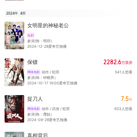
2024年
4
部
女明星的神秘老公
短剧
参演(饰：明玥）
2024-12-28爱奇艺独播
2282.6
保镖
万
票房
动作 / 犯罪
541
人想看
网络电影
参演(饰：钟晓男）
2024-10-17 16:00爱奇艺独播
7.5
捉刀人
分
动作 / 武侠 / 犯罪
633
人想看
网络电影
参演(饰：璎姑）
2024-09-28爱奇艺独播
真相背后