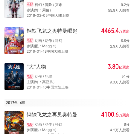
科幻 / 冒险 / 灾难
9.2
分
电影
参演(饰：周倩）
55.9
万
人想看
2019-02-05中国大陆上映
4465.4
钢铁飞龙之奥特曼崛起
万
票房
动画 / 动作 / 科幻
8.8
分
电影
参演(配：Maggie）
2.9
万
人想看
2019-01-18中国大陆上映
3.80
“大”人物
亿
票房
动作 / 犯罪
9.1
分
电影
主演(饰：高亚男）
9.0
万
人想看
2019-01-10中国大陆上映
2017年
4
部
4100.6
钢铁飞龙之再见奥特曼
万
票房
动画 / 动作 / 科幻
8
分
电影
参演(配：Maggie）
4.2
万
人想看