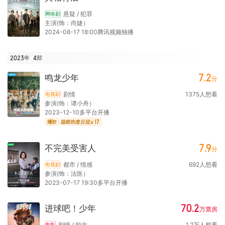
悬疑 / 犯罪
网络剧
主演(饰：尚婕）
2024-08-17 18:00腾讯视频独播
2023年
4
部
7.2
鸣龙少年
分
剧情
1375
人想看
电视剧
参演(饰：谭小舟）
2023-12-10多平台开播
17
7.9
不完美受害人
分
都市 / 情感
692
人想看
电视剧
参演(饰：法医）
2023-07-17 19:30多平台开播
70.2
进球吧！少年
万
票房
剧情 / 励志
1.2
万
人想看
电影