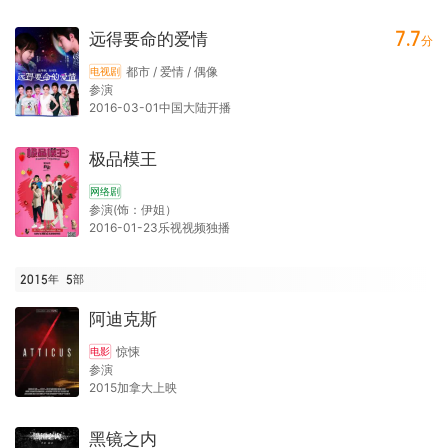
7.7
远得要命的爱情
分
都市 / 爱情 / 偶像
电视剧
参演
2016-03-01中国大陆开播
极品模王
网络剧
参演(饰：伊姐）
2016-01-23乐视视频独播
2015年
5
部
阿迪克斯
惊悚
电影
参演
2015加拿大上映
黑镜之内