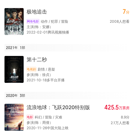
7
极地追击
分
动作 / 犯罪 / 冒险
2008
人想看
网络电影
主演(饰：安娜）
2022-02-01腾讯视频独播
2021年
1
部
第十二秒
剧情 / 悬疑
电视剧
参演(饰：徐贞）
2021-10-18多平台开播
2020年
3
部
425.5
流浪地球：飞跃2020特别版
万
票房
科幻 / 冒险 / 灾难
8.9
分
电影
参演(饰：周倩）
2.1
万
人想看
2020-11-26中国大陆上映