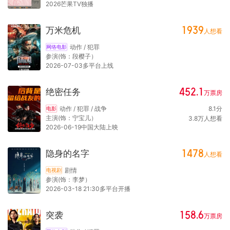
2026芒果TV独播
1939
万米危机
人想看
动作 / 犯罪
网络电影
参演(饰：段樱子）
2026-07-03多平台上线
452.1
绝密任务
万
票房
动作 / 犯罪 / 战争
8.1
分
电影
主演(饰：宁宝儿）
3.8
万
人想看
2026-06-19中国大陆上映
1478
隐身的名字
人想看
剧情
电视剧
参演(饰：李梦）
2026-03-18 21:30多平台开播
158.6
突袭
万
票房