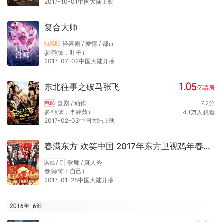
2017-10-01中国大陆上映
复合大师
轻喜剧 / 爱情 / 都市
电视剧
参演(饰：叶子）
2017-07-02中国大陆开播
1.05
东北往事之破马张飞
亿
票房
喜剧 / 动作
7.2
分
电影
参演(饰：李静茹）
4.1
万
人想看
2017-02-03中国大陆上映
春满东方 欢笑中国 2017年东方卫视鸡年春节联欢晚会
歌舞 / 真人秀
其他节目
参演(饰：自己）
2017-01-28中国大陆开播
2016年
6
部