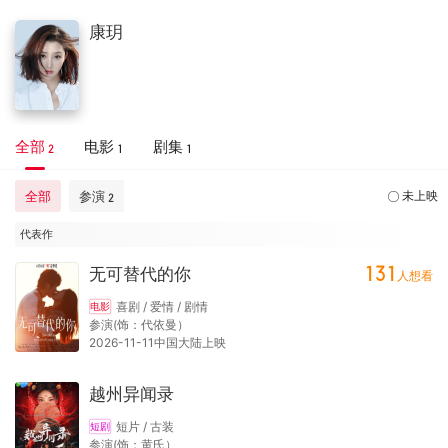
康玥
全部
电影
剧集
2
1
1
全部
参演
未上映
2
代表作
131
无可替代的你
人想看
喜剧 / 爱情 / 剧情
电影
参演(饰：代依曼）
2026-11-11中国大陆上映
越州异闻录
短片 / 古装
短剧
参演(饰：黄氏）