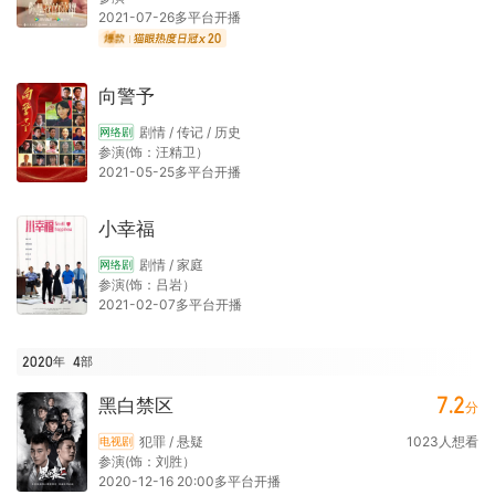
2021-07-26多平台开播
20
向警予
剧情 / 传记 / 历史
网络剧
参演(饰：汪精卫）
2021-05-25多平台开播
小幸福
剧情 / 家庭
网络剧
参演(饰：吕岩）
2021-02-07多平台开播
2020年
4
部
7.2
黑白禁区
分
犯罪 / 悬疑
1023
人想看
电视剧
参演(饰：刘胜）
2020-12-16 20:00多平台开播