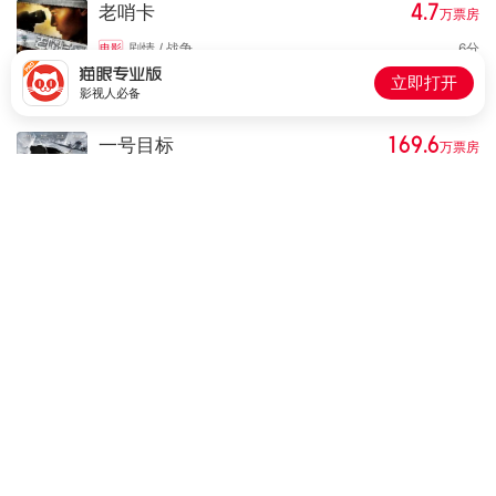
4.7
老哨卡
万
票房
剧情 / 战争
6
分
电影
主演(饰：何大壮）
立即打开
2014-07-09中国大陆上映
影视人必备
169.6
一号目标
万
票房
剧情 / 动作 / 悬疑
6.6
分
电影
参演(饰：任新）
454
人想看
2014-05-23中国大陆上映
2013年
3
部
爱我中华
剧情
电视剧
参演(饰：主演）
2013中国大陆开播
等到我们老的那一天
爱情 / 短片
电影