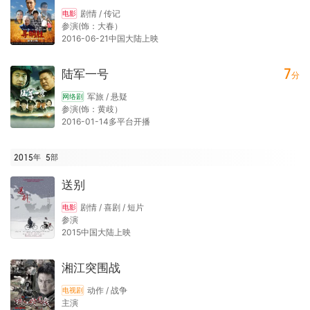
剧情 / 传记
电影
参演(饰：大春）
2016-06-21中国大陆上映
7
陆军一号
分
军旅 / 悬疑
网络剧
参演(饰：黄歧）
2016-01-14多平台开播
2015年
5
部
送别
剧情 / 喜剧 / 短片
电影
参演
2015中国大陆上映
湘江突围战
动作 / 战争
电视剧
主演