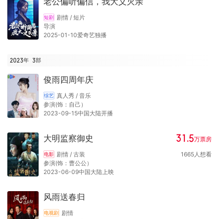
老公偏听偏信，我大义灭亲
剧情 / 短片
短剧
导演
2025-01-10爱奇艺独播
2023年
3
部
俊雨四周年庆
真人秀 / 音乐
综艺
参演(饰：自己）
2023-09-15中国大陆开播
31.5
大明监察御史
万
票房
剧情 / 古装
1665
人想看
电影
参演(饰：曹公公）
2023-06-09中国大陆上映
风雨送春归
剧情
电视剧