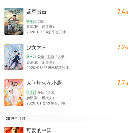
7.4
蓝军出击
分
剧情
网络剧
参演(饰：何亚洲）
2020-09-04多平台开播
7.2
少女大人
分
爱情 / 悬疑 / 古装
网络剧
参演(饰：宋少傅）
2020-08-27腾讯视频独播
7.7
人间烟火花小厨
分
爱情 / 古装
网络剧
参演(饰：邢大夫）
2020-01-27多平台开播
2019年
2
部
可爱的中国