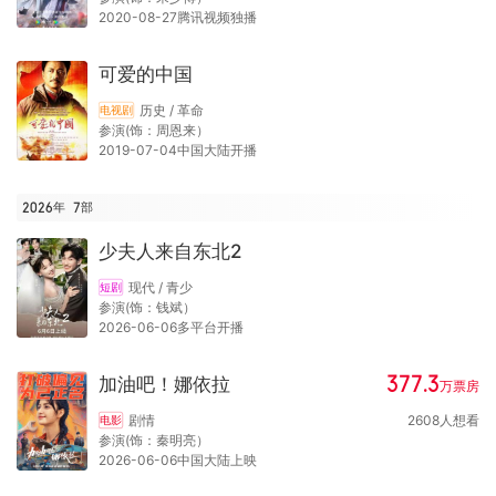
2020-08-27腾讯视频独播
可爱的中国
历史 / 革命
电视剧
参演(饰：周恩来）
2019-07-04中国大陆开播
2026年
7
部
少夫人来自东北2
现代 / 青少
短剧
参演(饰：钱斌）
2026-06-06多平台开播
377.3
加油吧！娜依拉
万
票房
剧情
2608
人想看
电影
参演(饰：秦明亮）
2026-06-06中国大陆上映