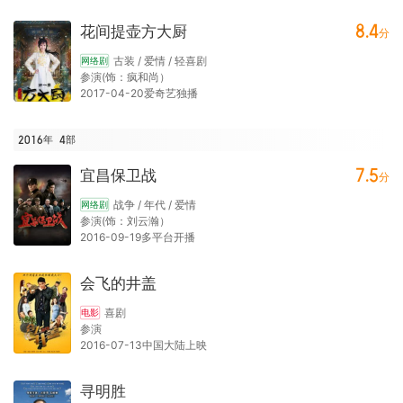
8.4
花间提壶方大厨
分
古装 / 爱情 / 轻喜剧
网络剧
参演(饰：疯和尚）
2017-04-20爱奇艺独播
2016年
4
部
7.5
宜昌保卫战
分
战争 / 年代 / 爱情
网络剧
参演(饰：刘云瀚）
2016-09-19多平台开播
会飞的井盖
喜剧
电影
参演
2016-07-13中国大陆上映
寻明胜