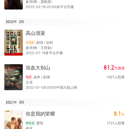
参演(饰：梁栋梁）
2023-02-16 20:00多平台开播
2022年
2
部
高山清渠
剧情 / 农村
电视剧
参演(饰：王世勋）
2022-07-16多平台开播
81.2
浴血大别山
万
票房
战争 / 剧情
1921
人想看
电影
主演
2022-01-08 09:00中国大陆上映
2021年
3
部
8.1
你是我的荣耀
分
爱情
1721
人想看
网络剧
参演