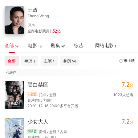
王政
Zheng Wang
演员
全部电影票房
1.52
亿
全部
电影
剧集
综艺
网络电影
59
18
39
1
1
全部
导演
主演
参演
未上映
1
4
54
代表作
7.2
黑白禁区
分
犯罪 / 悬疑
1023
人想看
电视剧
参演(饰：刘胜）
2020-12-16 20:00多平台开播
7.2
少女大人
分
爱情 / 悬疑 / 古装
网络剧
参演(饰：宋少傅）