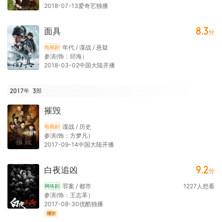
2018-07-13爱奇艺独播
8.3
面具
分
年代 / 谍战 / 悬疑
电视剧
参演(饰：邱海）
2018-03-02中国大陆开播
2017年
3
部
摧毁
谍战 / 历史
电视剧
参演(饰：方梦凡）
2017-09-14中国大陆开播
9.2
白夜追凶
分
罪案 / 都市
1227
人想看
网络剧
参演(饰：王志革）
2017-08-30优酷独播