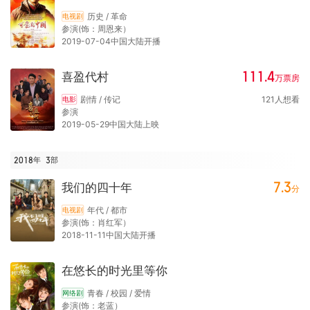
历史 / 革命
电视剧
参演(饰：周恩来）
2019-07-04中国大陆开播
111.4
喜盈代村
万
票房
剧情 / 传记
121
人想看
电影
参演
2019-05-29中国大陆上映
2018年
3
部
7.3
我们的四十年
分
年代 / 都市
电视剧
参演(饰：肖红军）
2018-11-11中国大陆开播
在悠长的时光里等你
青春 / 校园 / 爱情
网络剧
参演(饰：老蓝）