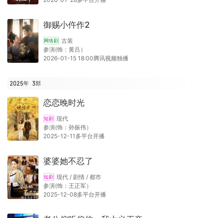
御赐小仵作2
古装
网络剧
参演(饰：黄吕）
2026-01-15 18:00腾讯视频独播
2025年
3
部
恋恋晚时光
现代
短剧
参演(饰：孙振伟）
2025-12-11多平台开播
婆婆她不忍了
现代 / 剧情 / 都市
短剧
参演(饰：王正军）
2025-12-08多平台开播