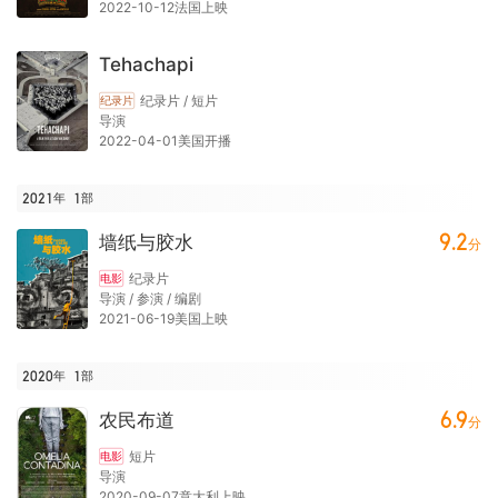
2022-10-12法国上映
Tehachapi
纪录片 / 短片
纪录片
导演
2022-04-01美国开播
2021年
1
部
9.2
墙纸与胶水
分
纪录片
电影
导演 / 参演 / 编剧
2021-06-19美国上映
2020年
1
部
6.9
农民布道
分
短片
电影
导演
2020-09-07意大利上映