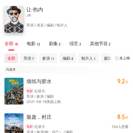
让·热内
JR
导演 / 演员 / 编剧 / 制片人
全部
电影
剧集
综艺
其他节目
18
12
2
2
2
全部
导演
参演
编剧
制片人
摄影师
摄
未上映
7
11
4
1
1
代表作
9.2
墙纸与胶水
分
纪录片
电影
导演 / 参演 / 编剧
2021-06-19美国上映
8.5
脸庞，村庄
分
纪录片
154
人想看
电影
导演 / 参演(饰：自己） / 编剧