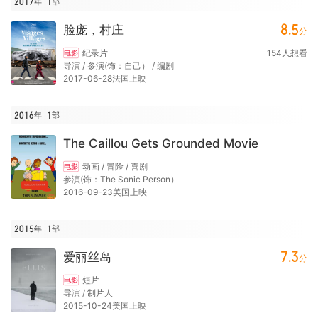
2017年
1
部
8.5
脸庞，村庄
分
纪录片
154
人想看
电影
导演 / 参演(饰：自己） / 编剧
2017-06-28法国上映
2016年
1
部
The Caillou Gets Grounded Movie
动画 / 冒险 / 喜剧
电影
参演(饰：The Sonic Person）
2016-09-23美国上映
2015年
1
部
7.3
爱丽丝岛
分
短片
电影
导演 / 制片人
2015-10-24美国上映