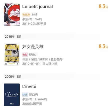
8.3
Le petit journal
分
剧情
电视剧
参演(饰：Self）
2011-09法国开播
2010年
1
部
8.3
妇女是英雄
分
纪录片
电影
导演 / 编剧 / 摄影师 / 摄影指导
2010-01-01中国大陆上映
2000年
1
部
L'invité
脱口秀
综艺
参演(饰：Himself）
2000法国开播