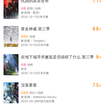
7.1
忧国的莫里亚蒂
分
剧情 / 动画
动漫
参演(饰：配音）
2020-10-11日本开播
8.8
黄金神威 第三季
分
动画
电视剧
参演(配：Tanigaki）
2020-10-05日本开播
8
在地下城寻求邂逅是否搞错了什么 第三季
分
动画
动漫
参演
2020-10-02日本开播
7.5
没落要塞
分
科幻 / 动画
电视剧
参演(饰：Additional Voices）
2020-06-28中国大陆开播