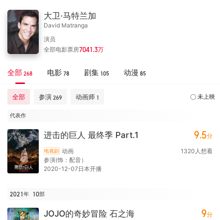
大卫·马特兰加
David Matranga
演员
全部电影票房
7041.3
万
全部
电影
剧集
动漫
268
78
105
85
全部
参演
动画师
未上映
269
1
代表作
9.5
进击的巨人 最终季 Part.1
分
动画
1320
人想看
电视剧
参演(饰：配音）
2020-12-07日本开播
2021年
10
部
9
JOJO的奇妙冒险 石之海
分