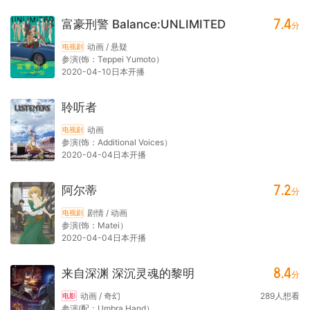
7.4
富豪刑警 Balance:UNLIMITED
分
动画 / 悬疑
电视剧
参演(饰：Teppei Yumoto）
2020-04-10日本开播
聆听者
动画
电视剧
参演(饰：Additional Voices）
2020-04-04日本开播
7.2
阿尔蒂
分
剧情 / 动画
电视剧
参演(饰：Matei）
2020-04-04日本开播
8.4
来自深渊 深沉灵魂的黎明
分
动画 / 奇幻
289
人想看
电影
参演(配：Umbra Hand）