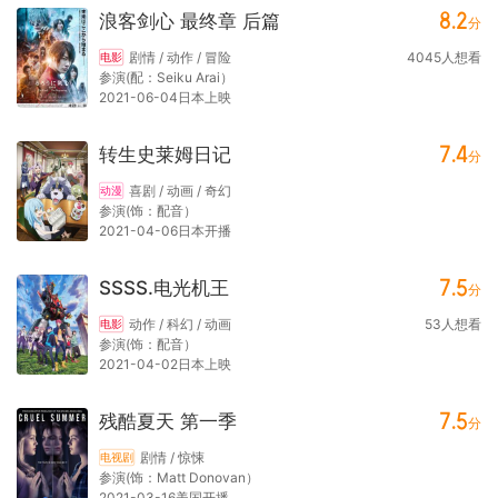
8.2
浪客剑心 最终章 后篇
分
剧情 / 动作 / 冒险
4045
人想看
电影
参演(配：Seiku Arai）
2021-06-04日本上映
7.4
转生史莱姆日记
分
喜剧 / 动画 / 奇幻
动漫
参演(饰：配音）
2021-04-06日本开播
7.5
SSSS.电光机王
分
动作 / 科幻 / 动画
53
人想看
电影
参演(饰：配音）
2021-04-02日本上映
7.5
残酷夏天 第一季
分
剧情 / 惊悚
电视剧
参演(饰：Matt Donovan）
2021-03-16美国开播