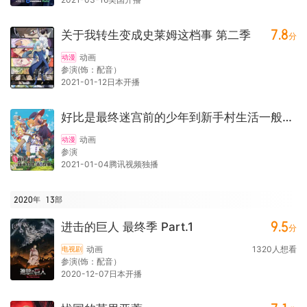
7.8
关于我转生变成史莱姆这档事 第二季
分
动画
动漫
参演(饰：配音）
2021-01-12日本开播
好比是最终迷宫前的少年到新手村生活一般的故事
动画
动漫
参演
2021-01-04腾讯视频独播
2020年
13
部
9.5
进击的巨人 最终季 Part.1
分
动画
1320
人想看
电视剧
参演(饰：配音）
2020-12-07日本开播