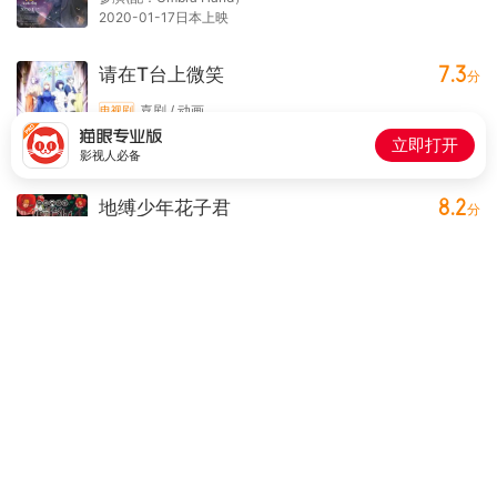
2020-01-17日本上映
7.3
请在T台上微笑
分
喜剧 / 动画
电视剧
参演(饰：Tailor）
立即打开
2020-01-11日本开播
影视人必备
8.2
地缚少年花子君
分
动画 / 奇幻
动漫
参演(饰：Teru）
2020-01-10日本开播
星掠者
动画
动漫
参演
2020-01-09中国大陆开播
魔术士欧菲流浪之旅 第一季