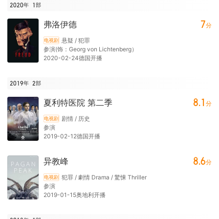
2020年
1
部
7
弗洛伊德
分
悬疑 / 犯罪
电视剧
参演(饰：Georg von Lichtenberg）
2020-02-24德国开播
2019年
2
部
8.1
夏利特医院 第二季
分
剧情 / 历史
电视剧
参演
2019-02-12德国开播
8.6
异教峰
分
犯罪 / 劇情 Drama / 驚悚 Thriller
电视剧
参演
2019-01-15奥地利开播