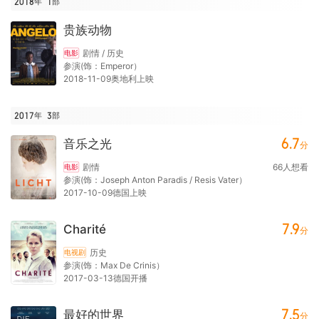
2018年
1
部
贵族动物
剧情 / 历史
电影
参演(饰：Emperor）
2018-11-09奥地利上映
2017年
3
部
6.7
音乐之光
分
剧情
66
人想看
电影
参演(饰：Joseph Anton Paradis / Resis Vater）
2017-10-09德国上映
7.9
Charité
分
历史
电视剧
参演(饰：Max De Crinis）
2017-03-13德国开播
7.5
最好的世界
分