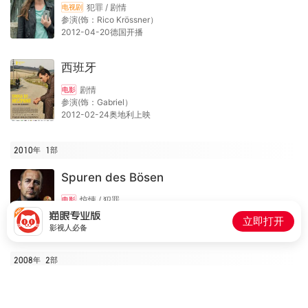
犯罪 / 剧情
电视剧
参演(饰：Rico Krössner）
2012-04-20德国开播
西班牙
剧情
电影
参演(饰：Gabriel）
2012-02-24奥地利上映
2010年
1
部
Spuren des Bösen
惊悚 / 犯罪
电影
参演(饰：Marc Nymann / 1 episode / 2019 / ）
立即打开
2010-10-05德国上映
影视人必备
2008年
2
部
Der erste Tag