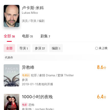
卢卡斯·米科
Lukas Miko
演员 / 导演 / 编剧
全部
电影
剧集
38
31
7
全部
导演
参演
编剧
未上映
1
37
1
代表作
8.6
异教峰
分
犯罪 / 劇情 Drama / 驚悚 Thriller
电视剧
参演
2019-01-15奥地利开播
6.4
1000小时的夜晚
分
恐怖
电影
参演(饰：Jochen Bode）