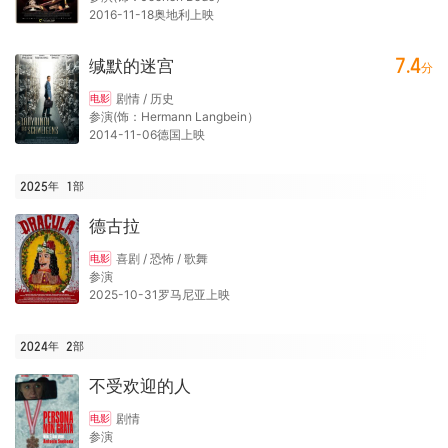
2016-11-18奥地利上映
7.4
缄默的迷宫
分
剧情 / 历史
电影
参演(饰：Hermann Langbein）
2014-11-06德国上映
2025年
1
部
德古拉
喜剧 / 恐怖 / 歌舞
电影
参演
2025-10-31罗马尼亚上映
2024年
2
部
不受欢迎的人
剧情
电影
参演