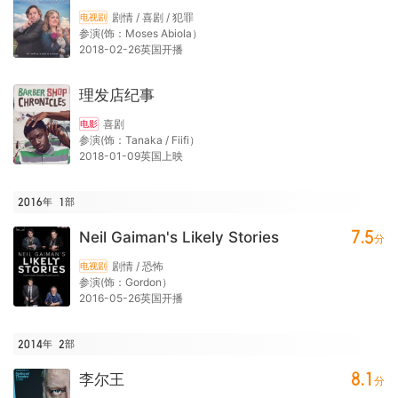
剧情 / 喜剧 / 犯罪
电视剧
参演(饰：Moses Abiola）
2018-02-26英国开播
理发店纪事
喜剧
电影
参演(饰：Tanaka / Fiifi）
2018-01-09英国上映
2016年
1
部
7.5
Neil Gaiman's Likely Stories
分
剧情 / 恐怖
电视剧
参演(饰：Gordon）
2016-05-26英国开播
2014年
2
部
8.1
李尔王
分