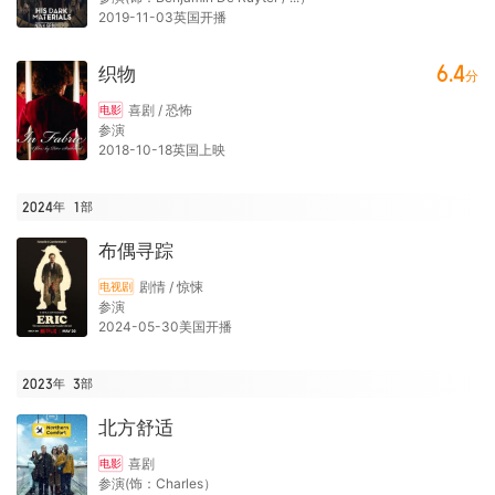
2019-11-03英国开播
6.4
织物
分
喜剧 / 恐怖
电影
参演
2018-10-18英国上映
2024年
1
部
布偶寻踪
剧情 / 惊悚
电视剧
参演
2024-05-30美国开播
2023年
3
部
北方舒适
喜剧
电影
参演(饰：Charles）