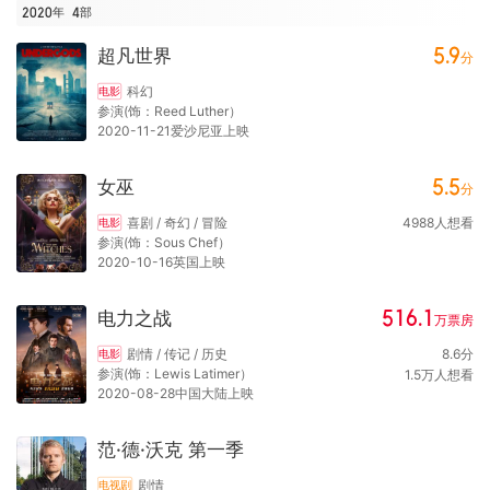
2020年
4
部
5.9
超凡世界
分
科幻
电影
参演(饰：Reed Luther）
2020-11-21爱沙尼亚上映
5.5
女巫
分
喜剧 / 奇幻 / 冒险
4988
人想看
电影
参演(饰：Sous Chef）
2020-10-16英国上映
516.1
电力之战
万
票房
剧情 / 传记 / 历史
8.6
分
电影
参演(饰：Lewis Latimer）
1.5
万
人想看
2020-08-28中国大陆上映
范·德·沃克 第一季
剧情
电视剧