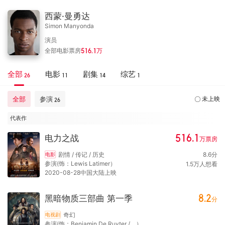
西蒙·曼勇达
Simon Manyonda
演员
全部电影票房
516.1
万
全部
电影
剧集
综艺
26
11
14
1
全部
参演
未上映
26
代表作
516.1
电力之战
万
票房
剧情 / 传记 / 历史
8.6
分
电影
参演(饰：Lewis Latimer）
1.5
万
人想看
2020-08-28中国大陆上映
8.2
黑暗物质三部曲 第一季
分
奇幻
电视剧
参演(饰：Benjamin De Ruyter / ...）