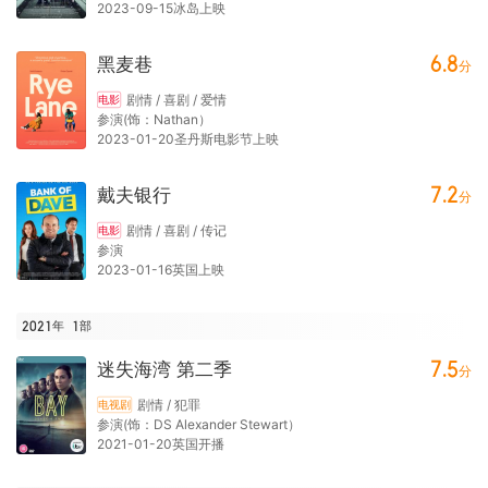
2023-09-15冰岛上映
6.8
黑麦巷
分
剧情 / 喜剧 / 爱情
电影
参演(饰：Nathan）
2023-01-20圣丹斯电影节上映
7.2
戴夫银行
分
剧情 / 喜剧 / 传记
电影
参演
2023-01-16英国上映
2021年
1
部
7.5
迷失海湾 第二季
分
剧情 / 犯罪
电视剧
参演(饰：DS Alexander Stewart）
2021-01-20英国开播