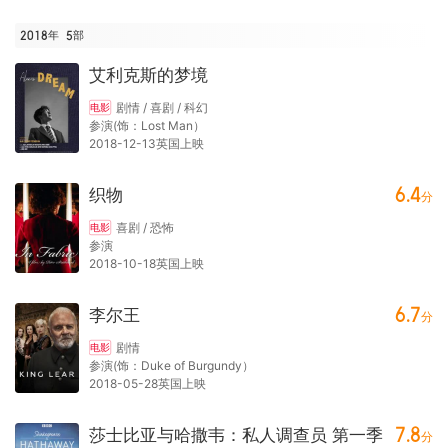
2018年
5
部
艾利克斯的梦境
剧情 / 喜剧 / 科幻
电影
参演(饰：Lost Man）
2018-12-13英国上映
6.4
织物
分
喜剧 / 恐怖
电影
参演
2018-10-18英国上映
6.7
李尔王
分
剧情
电影
参演(饰：Duke of Burgundy）
2018-05-28英国上映
7.8
莎士比亚与哈撒韦：私人调查员 第一季
分