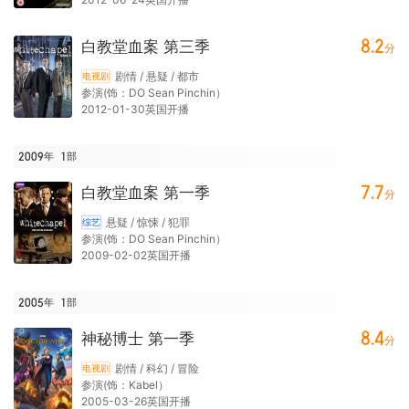
8.2
白教堂血案 第三季
分
剧情 / 悬疑 / 都市
电视剧
参演(饰：DO Sean Pinchin）
2012-01-30英国开播
2009年
1
部
7.7
白教堂血案 第一季
分
悬疑 / 惊悚 / 犯罪
综艺
参演(饰：DO Sean Pinchin）
2009-02-02英国开播
2005年
1
部
8.4
神秘博士 第一季
分
剧情 / 科幻 / 冒险
电视剧
参演(饰：Kabel）
2005-03-26英国开播