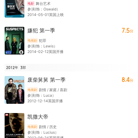
舞台艺术
电影
参演(饰：Oswald）
2014-05-01英国上映
7.5
嫌犯 第一季
分
犯罪
电视剧
参演(饰：Lewis）
2014-02-12英国开播
2012年
3
部
8.4
废柴舅舅 第一季
分
剧情 / 家庭 / 喜剧
电视剧
参演(饰：Luca）
2012-12-14英国开播
凯撒大帝
剧情 / 历史
电视剧
参演(饰：Lucius）
2012-06-24英国开播