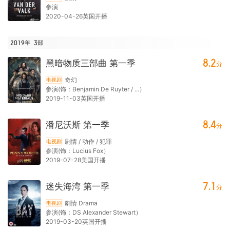
参演
2020-04-26英国开播
2019年
3
部
8.2
黑暗物质三部曲 第一季
分
奇幻
电视剧
参演(饰：Benjamin De Ruyter / ...）
2019-11-03英国开播
8.4
潘尼沃斯 第一季
分
剧情 / 动作 / 犯罪
电视剧
参演(饰：Lucius Fox）
2019-07-28美国开播
7.1
迷失海湾 第一季
分
劇情 Drama
电视剧
参演(饰：DS Alexander Stewart）
2019-03-20英国开播