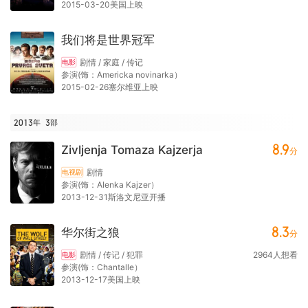
2015-03-20美国上映
我们将是世界冠军
剧情 / 家庭 / 传记
电影
参演(饰：Americka novinarka）
2015-02-26塞尔维亚上映
2013年
3
部
8.9
Zivljenja Tomaza Kajzerja
分
剧情
电视剧
参演(饰：Alenka Kajzer）
2013-12-31斯洛文尼亚开播
8.3
华尔街之狼
分
剧情 / 传记 / 犯罪
2964
人想看
电影
参演(饰：Chantalle）
2013-12-17美国上映