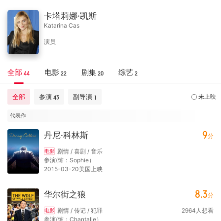
卡塔莉娜·凯斯
Katarina Cas
演员
全部
电影
剧集
综艺
44
22
20
2
全部
参演
副导演
未上映
43
1
代表作
9
丹尼·科林斯
分
剧情 / 喜剧 / 音乐
电影
参演(饰：Sophie）
2015-03-20美国上映
8.3
华尔街之狼
分
剧情 / 传记 / 犯罪
2964
人想看
电影
参演(饰：Chantalle）