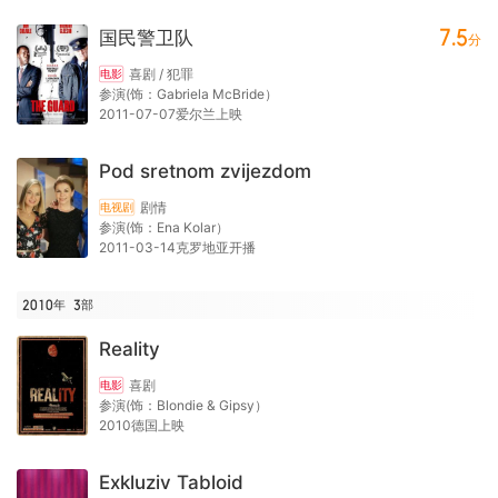
7.5
国民警卫队
分
喜剧 / 犯罪
电影
参演(饰：Gabriela McBride）
2011-07-07爱尔兰上映
Pod sretnom zvijezdom
剧情
电视剧
参演(饰：Ena Kolar）
2011-03-14克罗地亚开播
2010年
3
部
Reality
喜剧
电影
参演(饰：Blondie & Gipsy）
2010德国上映
Exkluziv Tabloid