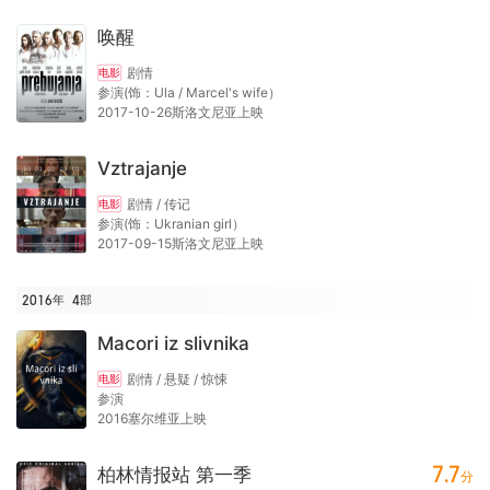
唤醒
剧情
电影
参演(饰：Ula / Marcel's wife）
2017-10-26斯洛文尼亚上映
Vztrajanje
剧情 / 传记
电影
参演(饰：Ukranian girl）
2017-09-15斯洛文尼亚上映
2016年
4
部
Macori iz slivnika
剧情 / 悬疑 / 惊悚
电影
参演
2016塞尔维亚上映
7.7
柏林情报站 第一季
分