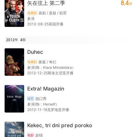
8.4
矢在弦上 第二季
分
喜剧 / 悬疑 / 犯罪
电视剧
参演
2013-08-25英国开播
2012年
4
部
Duhec
家庭 / 奇幻
电视剧
参演(饰：Klara Mirodolska）
2012-12-25斯洛文尼亚开播
Extra! Magazin
脱口秀
综艺
参演(饰：Herself）
2012-11-18克罗地亚开播
Kekec, tri dni pred poroko
剧情
电影