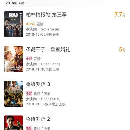
2018年
6
部
7.7
柏林情报站 第三季
分
剧情
电视剧
参演(饰：Sofia Vesik）
2018-12-02美国开播
5
圣诞王子：皇室婚礼
分
爱情
电影
参演(饰：Chef Ivana）
2018-11-30美国上映
鲁维罗萨 3
剧情 / 历史
电影
参演(饰：Doris Duke）
2018-11-15多米尼加上映
鲁维罗萨 2
剧情 / 历史
电影