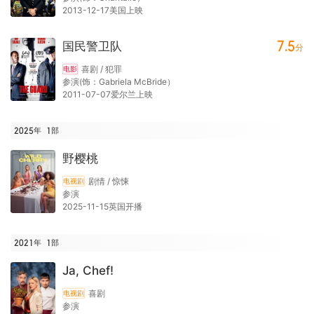
2013-12-17美国上映
7.5
国民警卫队
分
喜剧 / 犯罪
电影
参演(饰：Gabriela McBride）
2011-07-07爱尔兰上映
2025年
1
部
野樱桃
剧情 / 惊悚
电视剧
参演
2025-11-15英国开播
2021年
1
部
Ja, Chef!
喜剧
电视剧
参演