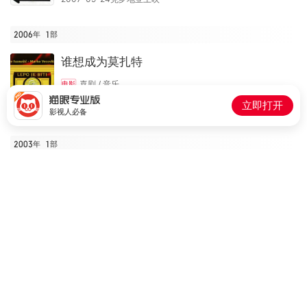
2006年
1
部
谁想成为莫扎特
喜剧 / 音乐
电影
参演(饰：Constanze Mozart / Jeannie）
立即打开
2006-12-30斯洛文尼亚上映
影视人必备
2003年
1
部
8
探案新窍门 第一季
分
喜剧 / 犯罪
电视剧
参演(饰：Hana Keranovic）
2003-03-27英国开播
2000年
1
部
Friday Night
喜剧 / 爱情
电影