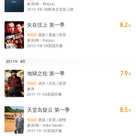
参演(饰：Mojca）
2012-08-28斯洛文尼亚上映
8.2
矢在弦上 第一季
分
喜剧 / 悬疑 / 犯罪
电视剧
参演(饰：Katya）
2012-08-26英国开播
2011年
4
部
7.9
地狱之轮 第一季
分
动作 / 历史 / 犯罪
电视剧
参演
2011-11-06美国开播
8.5
天堂岛疑云 第一季
分
悬疑 / 犯罪 / 剧情
电视剧
参演(饰：Imke Sandt）
2011-10-25英国开播