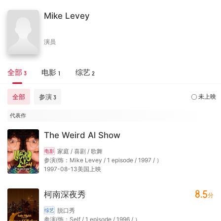
Mike Levey
演员
全部
电影
综艺
3
1
2
全部
参演
未上映
3
代表作
The Weird Al Show
家庭 / 喜剧 / 歌舞
电影
参演(饰：Mike Levey / 1 episode / 1997 / ）
1997-08-13美国上映
8.5
柯南深夜秀
分
脱口秀
综艺
参演(饰：Self / 1 episode / 1996 / ）