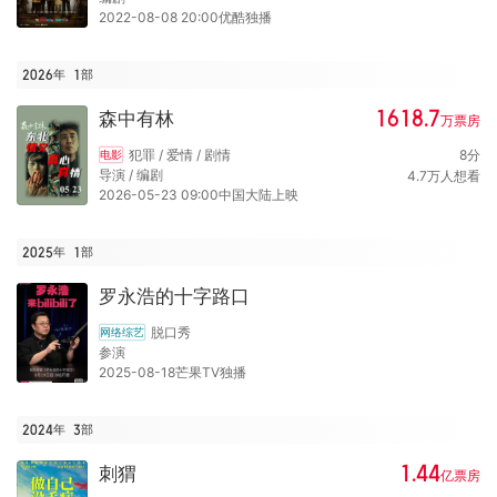
2022-08-08 20:00优酷独播
2026年
1
部
1618.7
森中有林
万
票房
犯罪 / 爱情 / 剧情
8
分
电影
导演 / 编剧
4.7
万
人想看
2026-05-23 09:00中国大陆上映
2025年
1
部
罗永浩的十字路口
脱口秀
网络综艺
参演
2025-08-18芒果TV独播
2024年
3
部
1.44
刺猬
亿
票房