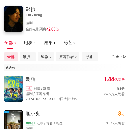
郑执
Zhi Zheng
编剧
全部电影票房
42.05
亿
全部
电影
剧集
综艺
8
5
1
2
全部
导演
编剧
原著作者
鸣谢
未上映
1
5
2
1
代表作
1.44
刺猬
亿
票房
剧情 / 家庭
9.1
分
电影
编剧 / 原著作者
24.5
万
人想看
2024-08-23 13:00中国大陆上映
8
胆小鬼
分
犯罪 / 青春 / 悬疑
3572
人想看
网络剧
编剧