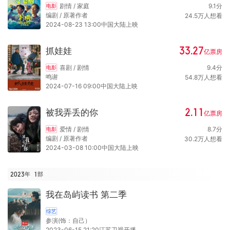
剧情 / 家庭
9.1
分
电影
编剧 / 原著作者
24.5
万
人想看
2024-08-23 13:00中国大陆上映
33.27
抓娃娃
亿
票房
喜剧 / 剧情
9.4
分
电影
鸣谢
54.8
万
人想看
2024-07-16 09:00中国大陆上映
2.11
被我弄丢的你
亿
票房
爱情 / 剧情
8.7
分
电影
编剧 / 原著作者
30.2
万
人想看
2024-03-08 10:00中国大陆上映
2023年
1
部
我在岛屿读书 第二季
综艺
参演(饰：自己）
2023-06-15 21:20江苏卫视开播