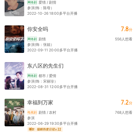
爱情 / 剧情
网络剧
参演(饰：陈母）
2022-10-26 18:00多平台开播
7.8
你安全吗
分
剧情
556
人想看
网络剧
参演(饰：张姐）
2022-09-11 20:00多平台开播
东八区的先生们
都市 / 爱情
网络剧
参演(饰：宋丽珍）
2022-08-31 12:00多平台开播
7.2
幸福到万家
分
剧情 / 农村
768
人想看
电视剧
参演
2022-06-29 19:30多平台开播
22