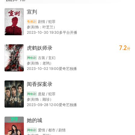
宣判
剧情 / 犯罪
电视剧
参演(饰：叶芝兰）
2023-10-30 19:30多平台开播
7.2
虎鹤妖师录
分
古装 / 玄幻
网络剧
参演(饰：老鸨）
2023-10-02 19:00爱奇艺独播
闻香探案录
悬疑 / 犯罪
网络剧
参演(饰：顾珍）
2023-09-28 12:00爱奇艺独播
她的城
爱情 / 都市 / 剧情
网络剧