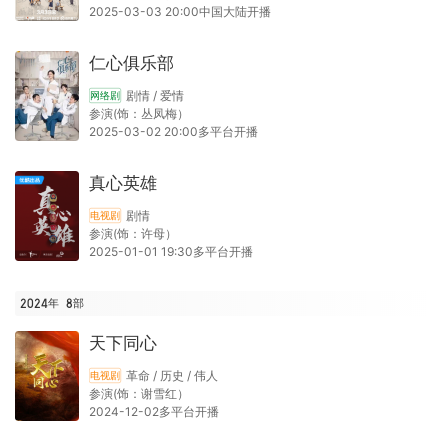
2025-03-03 20:00中国大陆开播
仁心俱乐部
剧情 / 爱情
网络剧
参演(饰：丛凤梅）
2025-03-02 20:00多平台开播
真心英雄
剧情
电视剧
参演(饰：许母）
2025-01-01 19:30多平台开播
2024年
8
部
天下同心
革命 / 历史 / 伟人
电视剧
参演(饰：谢雪红）
2024-12-02多平台开播