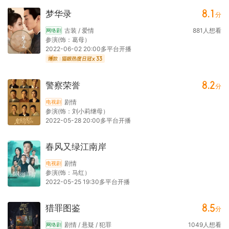
8.1
梦华录
分
古装 / 爱情
881
人想看
网络剧
参演(饰：葛母）
2022-06-02 20:00多平台开播
33
8.2
警察荣誉
分
剧情
电视剧
参演(饰：刘小莉继母）
2022-05-28 20:00多平台开播
春风又绿江南岸
剧情
电视剧
参演(饰：马红）
2022-05-25 19:30多平台开播
8.5
猎罪图鉴
分
剧情 / 悬疑 / 犯罪
1049
人想看
网络剧